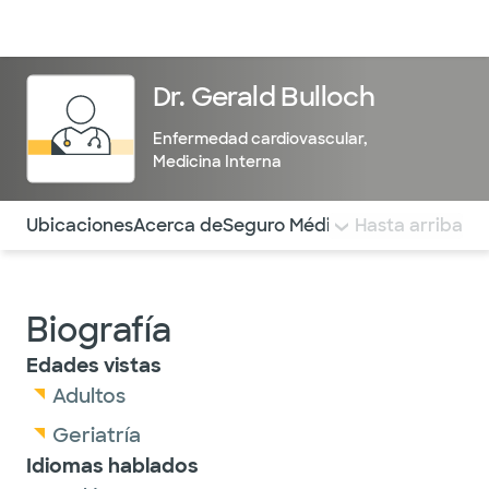
Médicos & Especialistas
Ubicaciones
Servicios & Tratami
Dr. Gerald Bulloch
Enfermedad cardiovascular
,
Medicina Interna
Utilice esta navegación para saltar rápidamente a difere
Ubicaciones
Acerca de
Seguro Médico
COMENTARIOS
Hasta arriba
Biografía
Edades vistas
Adultos
Geriatría
Idiomas hablados