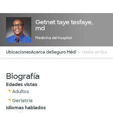
Médicos & Especialistas
Ubicaciones
Servicios & Tratami
Getnet taye tesfaye,
md
Medicina del hospital
Utilice esta navegación para saltar rápidamente a difere
Ubicaciones
Acerca de
Seguro Médico
COMENTARIOS
Hasta arriba
Biografía
Edades vistas
Adultos
Geriatría
Idiomas hablados