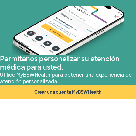
Medicare (1 planes)
Nebraska Furniture Mart (3 planes)
Parkland Community Health Plan (2
plans)
Permítanos personalizar su atención
Red PHCS (1 planes)
médica para usted.
Prism Electric (1 planes)
Utilice MyBSWHealth para obtener una experiencia de
atención personalizada.
Plan de Salud Superior (18 planes)
Crear una cuenta MyBSWHealth
(abre en ventana nueva)
TriWest HealthCare (1 planes)
United HealthCare (28 planes)
WellMed (15 planes)