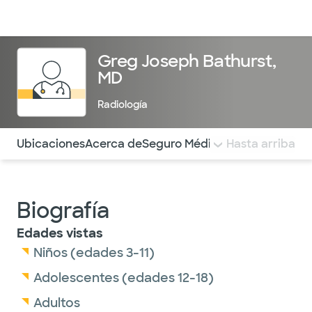
Médicos & Especialistas
Ubicaciones
Servicios & Tratami
Greg Joseph Bathurst,
MD
Radiología
Utilice esta navegación para saltar rápidamente a difere
Ubicaciones
Acerca de
Seguro Médico
COMENTARIOS
Hasta arriba
Biografía
Edades vistas
Niños (edades 3-11)
Adolescentes (edades 12-18)
Adultos