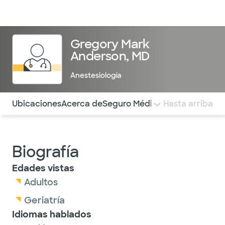
Médicos & Especialistas
Ubicaciones
Servicios & Tratami
Gregory Mark
Anderson, MD
Anestesiología
Utilice esta navegación para saltar rápidamente a difere
Ubicaciones
Acerca de
Seguro Médico
COMENTARIOS
Hasta arriba
Biografía
Edades vistas
Adultos
Geriatría
Idiomas hablados