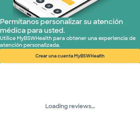
Tricare (3 planes)
Permítanos personalizar su atención
médica para usted.
TriWest HealthCare (1 planes)
Utilice MyBSWHealth para obtener una experiencia de
atención personalizada.
United HealthCare (33 planes)
Crear una cuenta MyBSWHealth
(abre en ventana nueva)
WellMed (15 planes)
Loading reviews...