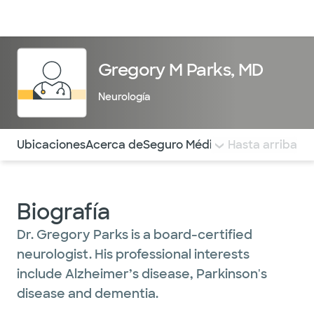
Médicos & Especialistas
Ubicaciones
Servicios & Tratami
Gregory M Parks, MD
Neurología
Utilice esta navegación para saltar rápidamente a difere
Ubicaciones
Acerca de
Seguro Médico
COMENTARIOS
Hasta arriba
Biografía
Dr. Gregory Parks is a board-certified
neurologist. His professional interests
include Alzheimer’s disease, Parkinson's
disease and dementia.