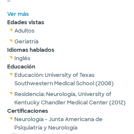
Dr. Parks sees adult patients at Baylor Scott
Ver más
& White Medical Center - Hillcrest.
Edades vistas
Adultos
Dr. Parks received his medical degree from
UT Southwestern Medical School.
Geriatría
Idiomas hablados
Inglés
Educación
Educación:
University of Texas
Southwestern Medical School
(2008)
Residencia:
Neurología,
University of
Kentucky Chandler Medical Center
(2012)
Certificaciones
Neurología - Junta Americana de
Psiquiatría y Neurología