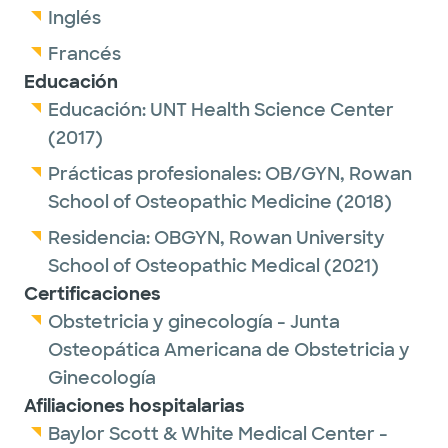
Inglés
Dr. Chitnis strives to establish long-term
Francés
relationships with her patients, firmly
Educación
believing that building a partnership through
Educación:
UNT Health Science Center
trust and communication is vital in providing
(2017)
holistic care to women of all ages.
Prácticas profesionales:
OB/GYN,
Rowan
School of Osteopathic Medicine
(2018)
Dr. Chitnis enjoys spending time with her
family. In her spare time, she tries different
Residencia:
OBGYN,
Rowan University
cuisines, travels and seeks outdoor
School of Osteopathic Medical
(2021)
adventures with her husband, daughter and
Certificaciones
Australian Shepherd.
Obstetricia y ginecología - Junta
Osteopática Americana de Obstetricia y
Ginecología
Afiliaciones hospitalarias
Baylor Scott & White Medical Center -