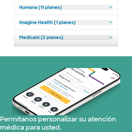
Humana (11 planes)
Imagine Health (1 planes)
Medicaid (2 planes)
Medicare (1 planes)
Nebraska Furniture Mart (3 planes)
Red PHCS (1 planes)
Prism Electric (1 planes)
Plan de Salud Superior (3 planes)
Permítanos personalizar su atención
médica para usted.
TriWest HealthCare (1 planes)