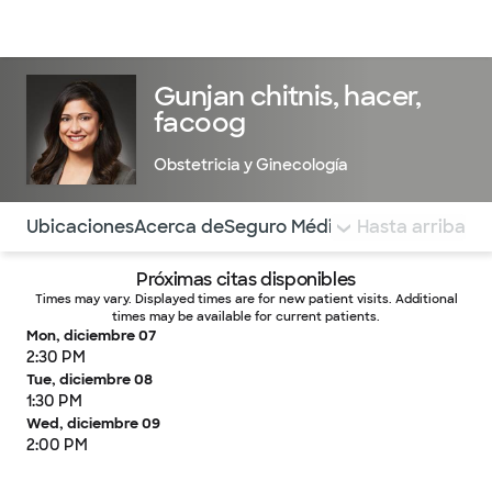
Médicos & Especialistas
Ubicaciones
Servicios & Tratami
Gunjan chitnis, hacer,
facoog
Obstetricia y Ginecología
Utilice esta navegación para saltar rápidamente a difere
Ubicaciones
Acerca de
Seguro Médico
COMENTARIOS
Hasta arriba
Próximas citas disponibles
Times may vary. Displayed times are for new patient visits. Additional
times may be available for current patients.
Mon, diciembre 07
2:30 PM
Tue, diciembre 08
1:30 PM
Wed, diciembre 09
2:00 PM