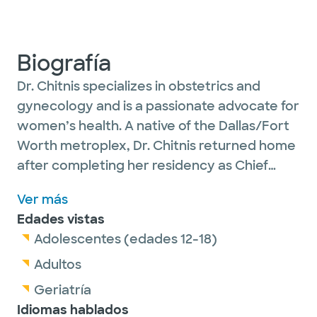
Biografía
Dr. Chitnis specializes in obstetrics and
gynecology and is a passionate advocate for
women’s health. A native of the Dallas/Fort
Worth metroplex, Dr. Chitnis returned home
after completing her residency as Chief
Resident at Rowan School of Osteopathic
Ver más
Medicine/Jefferson Health, in New Jersey.
Edades vistas
She is a member of several medical societies
Adolescentes (edades 12-18)
and provides evidence-based care. She won
the “Award for Excellence in Female Pelvic
Adultos
Medicine and Reconstructive Surgery” and
Geriatría
the “Outstanding Resident Teacher Award.”
Idiomas hablados