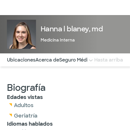
Médicos & Especialistas
Ubicaciones
Servicios & Tratami
Hanna l blaney, md
Medicina Interna
Utilice esta navegación para saltar rápidamente a difere
Ubicaciones
Acerca de
Seguro Médico
COMENTARIOS
Hasta arriba
Biografía
Edades vistas
Adultos
Geriatría
Idiomas hablados