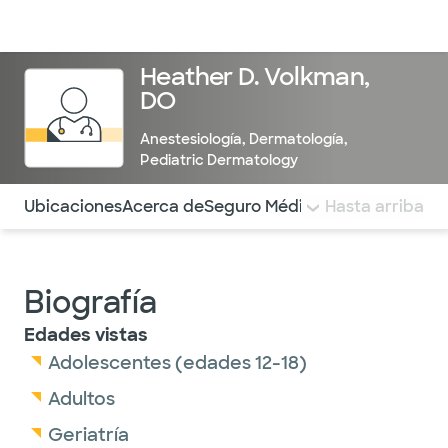
Médicos & Especialistas
Ubicaciones
Servicios & Tratami
Heather D. Volkman,
DO
Anestesiología
,
Dermatología
,
Pediatric Dermatology
Utilice esta navegación para saltar rápidamente a difere
Ubicaciones
Acerca de
Seguro Médico
COMENTARIOS
Hasta arriba
Biografía
Edades vistas
Adolescentes (edades 12-18)
Adultos
Geriatría