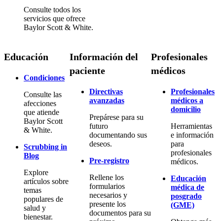
Consulte todos los
servicios que ofrece
Baylor Scott & White.
Educación
Información del
Profesionales
paciente
médicos
Condiciones
Directivas
Profesionales
Consulte las
avanzadas
médicos a
afecciones
domicilio
que atiende
Prepárese para su
Baylor Scott
futuro
Herramientas
& White.
documentando sus
e información
deseos.
para
Scrubbing in
profesionales
Blog
Pre-registro
médicos.
Explore
Rellene los
Educación
artículos sobre
formularios
médica de
temas
necesarios y
posgrado
populares de
presente los
(GME)
salud y
documentos para su
bienestar.