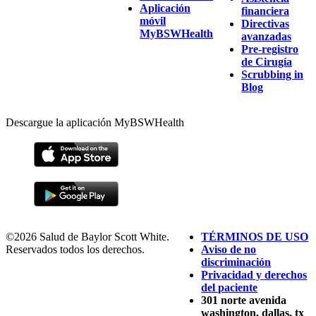
Aplicación
financiera
móvil
Directivas
MyBSWHealth
avanzadas
Pre-registro
de Cirugía
Scrubbing in
Blog
Descargue la aplicación MyBSWHealth
©2026 Salud de Baylor Scott White.
TÉRMINOS DE USO
Reservados todos los derechos.
Aviso de no
discriminación
Privacidad y derechos
del paciente
301 norte avenida
washington, dallas, tx