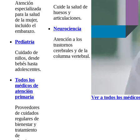
Atención
Cuide la salud de
especializada
huesos y
para la salud
articulaciones.
de la mujer,
incluido el
Neurociencia
embarazo.
Atención a los
Pediatría
trastornos
cerebrales y de la
Cuidado de
columna vertebral.
niños, desde
bebés hasta
adolescentes.
Todos los
médicos de
atención
primaria
Ver a todos los médico
Proveedores
de cuidados
regulares de
bienestar y
tratamiento
de