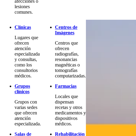
afecciones o
lesiones
comunes.
Clínicas
Centros de
Imágenes
Lugares que
ofrecen
Centros que
atención
ofrecen
especializada
radiografías,
y consultas,
resonancias
como los
magnéticas o
consultorios
tomografías
médicos.
computarizadas.
Grupos
Farmacias
clínicos
Locales que
Grupos con
dispensan
varias sedes
recetas y otros
que ofrecen
medicamentos y
atención
dispositivos
especializada.
médicos.
Salas de
Rehabilitación