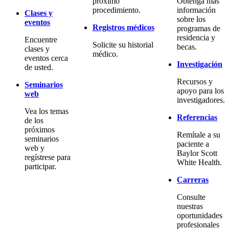
próximo
Obtenga más
procedimiento.
información
Clases y
sobre los
eventos
Registros médicos
programas de
residencia y
Encuentre
Solicite su historial
becas.
clases y
médico.
eventos cerca
Investigación
de usted.
Recursos y
Seminarios
apoyo para los
web
investigadores.
Vea los temas
Referencias
de los
próximos
Remítale a su
seminarios
paciente a
web y
Baylor Scott
regístrese para
White Health.
participar.
Carreras
Consulte
nuestras
oportunidades
profesionales