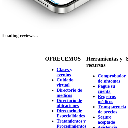
Loading reviews...
OFRECEMOS
Herramientas y
recursos
Clases y
eventos
Comprobador
Cuidado
de síntomas
virtual
Pague su
Directorio de
cuenta
médicos
Registros
Directorio de
médicos
ubicaciones
Transparencia
Directorio de
de precios
Especialidades
Seguro
Tratamientos y
aceptado
Procedimientos
Asistencia