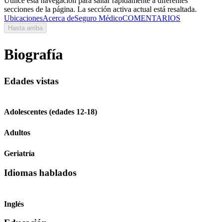
Utilice esta navegación para saltar rápidamente a diferentes
secciones de la página. La sección activa actual está resaltada.
Ubicaciones
Acerca de
Seguro Médico
COMENTARIOS
Hasta arriba
Biografía
Edades vistas
Adolescentes (edades 12-18)
Adultos
Geriatría
Idiomas hablados
Inglés