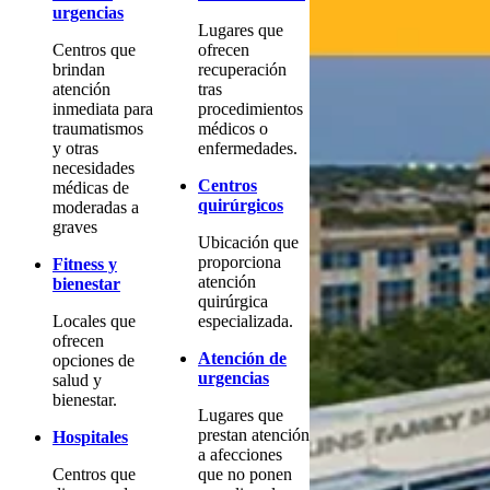
urgencias
Lugares que
Centros que
ofrecen
brindan
recuperación
atención
tras
inmediata para
procedimientos
traumatismos
médicos o
y otras
enfermedades.
necesidades
Centros
médicas de
quirúrgicos
moderadas a
graves
Ubicación que
proporciona
Fitness y
atención
bienestar
quirúrgica
Locales que
especializada.
ofrecen
Atención de
opciones de
urgencias
salud y
bienestar.
Lugares que
prestan atención
Hospitales
a afecciones
Centros que
que no ponen