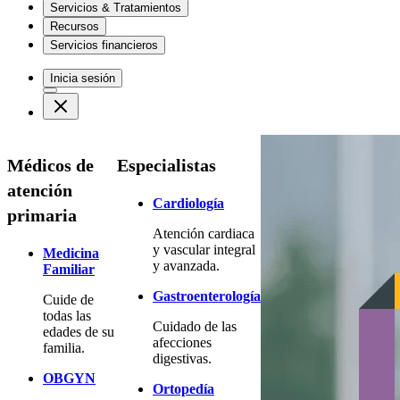
Servicios & Tratamientos
Recursos
Servicios financieros
Inicia sesión
Médicos de
Especialistas
atención
Cardiología
primaria
Atención cardiaca
y vascular integral
Medicina
y avanzada.
Familiar
Gastroenterología
Cuide de
todas las
Cuidado de las
edades de su
afecciones
familia.
digestivas.
OBGYN
Ortopedía