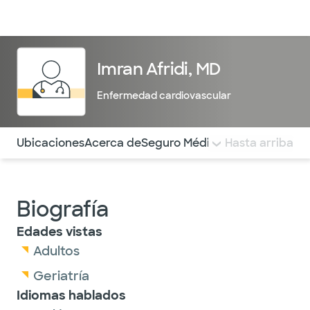
Médicos & Especialistas
Ubicaciones
Servicios & Tratami
Imran Afridi, MD
Enfermedad cardiovascular
Utilice esta navegación para saltar rápidamente a difere
Ubicaciones
Acerca de
Seguro Médico
COMENTARIOS
Hasta arriba
Biografía
Edades vistas
Adultos
Geriatría
Idiomas hablados