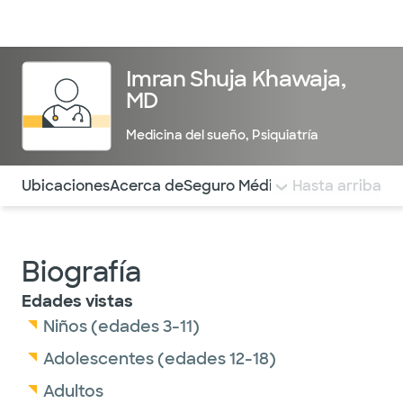
Médicos & Especialistas
Ubicaciones
Servicios & Tratami
Imran Shuja Khawaja,
MD
Medicina del sueño
,
Psiquiatría
Utilice esta navegación para saltar rápidamente a difere
Ubicaciones
Acerca de
Seguro Médico
COMENTARIOS
Hasta arriba
Biografía
Edades vistas
Niños (edades 3-11)
Adolescentes (edades 12-18)
Adultos