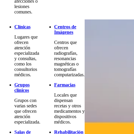
afecciones o
lesiones
comunes.
Clínicas
Centros de
Imágenes
Lugares que
ofrecen
Centros que
atención
ofrecen
especializada
radiografías,
y consultas,
resonancias
como los
magnéticas o
consultorios
tomografías
médicos.
computarizadas.
Grupos
Farmacias
clínicos
Locales que
Grupos con
dispensan
varias sedes
recetas y otros
que ofrecen
medicamentos y
atención
dispositivos
especializada.
médicos.
Salas de
Rehabilitación