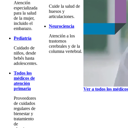
Atención
Cuide la salud de
especializada
huesos y
para la salud
articulaciones.
de la mujer,
incluido el
Neurociencia
embarazo.
Atención a los
Pediatría
trastornos
cerebrales y de la
Cuidado de
columna vertebral.
niños, desde
bebés hasta
adolescentes.
Todos los
médicos de
atención
primaria
Ver a todos los médico
Proveedores
de cuidados
regulares de
bienestar y
tratamiento
de