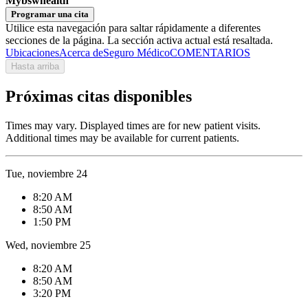
Mybswhealth
Programar una cita
Utilice esta navegación para saltar rápidamente a diferentes
secciones de la página. La sección activa actual está resaltada.
Ubicaciones
Acerca de
Seguro Médico
COMENTARIOS
Hasta arriba
Próximas citas disponibles
Times may vary. Displayed times are for new patient visits.
Additional times may be available for current patients.
Tue, noviembre 24
8:20 AM
8:50 AM
1:50 PM
Wed, noviembre 25
8:20 AM
8:50 AM
3:20 PM