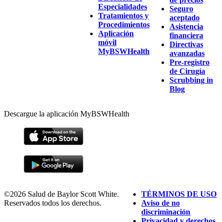
Especialidades
Seguro
Tratamientos y
aceptado
Procedimientos
Asistencia
Aplicación
financiera
móvil
Directivas
MyBSWHealth
avanzadas
Pre-registro
de Cirugía
Scrubbing in
Blog
Descargue la aplicación MyBSWHealth
©2026 Salud de Baylor Scott White.
TÉRMINOS DE USO
Reservados todos los derechos.
Aviso de no
discriminación
Privacidad y derechos