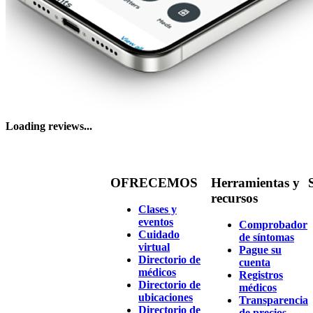
Loading reviews...
OFRECEMOS
Herramientas y
recursos
Clases y
eventos
Comprobador
Cuidado
de síntomas
virtual
Pague su
Directorio de
cuenta
médicos
Registros
Directorio de
médicos
ubicaciones
Transparencia
Directorio de
de precios