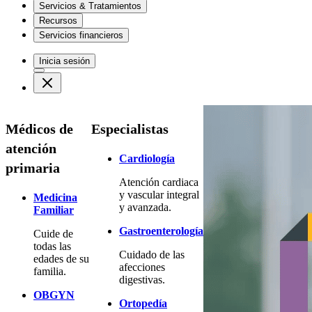
Servicios & Tratamientos
Recursos
Servicios financieros
Inicia sesión
Médicos de
Especialistas
atención
Cardiología
primaria
Atención cardiaca
y vascular integral
Medicina
y avanzada.
Familiar
Gastroenterología
Cuide de
todas las
Cuidado de las
edades de su
afecciones
familia.
digestivas.
OBGYN
Ortopedía