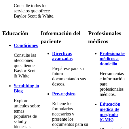
Consulte todos los
servicios que ofrece
Baylor Scott & White.
Educación
Información del
Profesionales
paciente
médicos
Condiciones
Directivas
Profesionales
Consulte las
avanzadas
médicos a
afecciones
domicilio
que atiende
Prepárese para su
Baylor Scott
futuro
Herramientas
& White.
documentando sus
e información
deseos.
para
Scrubbing in
profesionales
Blog
Pre-registro
médicos.
Explore
Rellene los
Educación
artículos sobre
formularios
médica de
temas
necesarios y
posgrado
populares de
presente los
(GME)
salud y
documentos para su
bienestar.