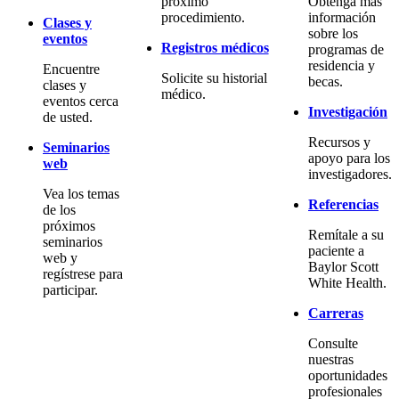
próximo
Obtenga más
procedimiento.
información
Clases y
sobre los
eventos
Registros médicos
programas de
residencia y
Encuentre
Solicite su historial
becas.
clases y
médico.
eventos cerca
Investigación
de usted.
Recursos y
Seminarios
apoyo para los
web
investigadores.
Vea los temas
Referencias
de los
próximos
Remítale a su
seminarios
paciente a
web y
Baylor Scott
regístrese para
White Health.
participar.
Carreras
Consulte
nuestras
oportunidades
profesionales