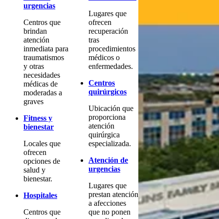
urgencias
Lugares que
Centros que
ofrecen
brindan
recuperación
atención
tras
inmediata para
procedimientos
traumatismos
médicos o
y otras
enfermedades.
necesidades
Centros
médicas de
quirúrgicos
moderadas a
graves
Ubicación que
proporciona
Fitness y
atención
bienestar
quirúrgica
Locales que
especializada.
ofrecen
Atención de
opciones de
urgencias
salud y
bienestar.
Lugares que
prestan atención
Hospitales
a afecciones
Centros que
que no ponen