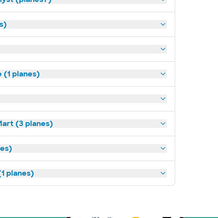
s)
(1 planes)
art (3 planes)
nes)
1 planes)