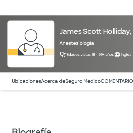
Médicos & Especialistas
Ubicaciones
Servicios & Tratami
James Scott Holliday, 
Anestesiología
Edades vistas 18 - 99+ años
Inglés
Utilice esta navegación para saltar rápidamente a difere
Ubicaciones
Acerca de
Seguro Médico
COMENTARI
Biografía