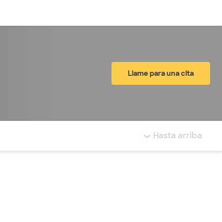
Inicia sesión
Llame para una cita
tá resaltada.
Hasta arriba