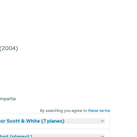
(2004)
ompañía
By searching you agree to
these terms
lor Scott & White (7 planes)
yst (planes1 )