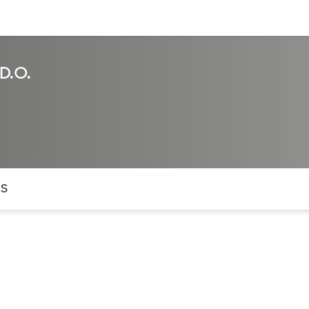
entos
Recursos
Servicios financieros
D.O.
ntes secciones de la página. La sección activa actual es
OS