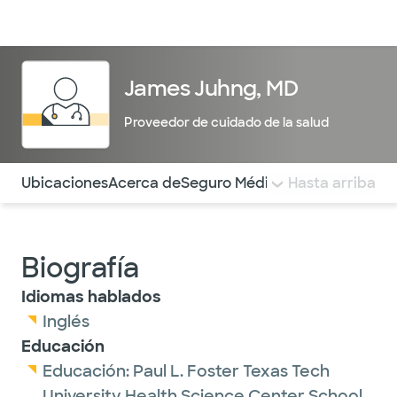
Médicos & Especialistas
Ubicaciones
Servicios & Tratami
James Juhng, MD
Proveedor de cuidado de la salud
Utilice esta navegación para saltar rápidamente a difere
Ubicaciones
Acerca de
Seguro Médico
COMENTARIOS
Hasta arriba
Biografía
Idiomas hablados
Inglés
Educación
Educación:
Paul L. Foster Texas Tech
University Health Science Center School