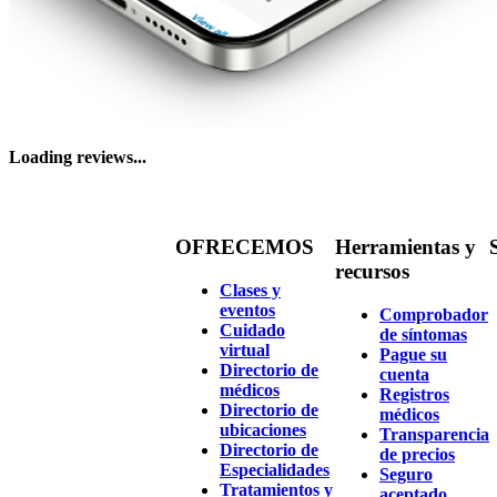
Loading reviews...
OFRECEMOS
Herramientas y
recursos
Clases y
eventos
Comprobador
Cuidado
de síntomas
virtual
Pague su
Directorio de
cuenta
médicos
Registros
Directorio de
médicos
ubicaciones
Transparencia
Directorio de
de precios
Especialidades
Seguro
Tratamientos y
aceptado