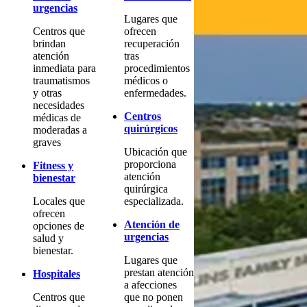
urgencias
Lugares que
Centros que
ofrecen
brindan
recuperación
atención
tras
inmediata para
procedimientos
traumatismos
médicos o
y otras
enfermedades.
necesidades
Centros
médicas de
quirúrgicos
moderadas a
graves
Ubicación que
proporciona
Fitness y
atención
bienestar
quirúrgica
Locales que
especializada.
ofrecen
Atención de
opciones de
urgencias
salud y
bienestar.
Lugares que
prestan atención
Hospitales
a afecciones
Centros que
que no ponen