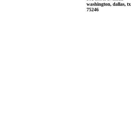
washington, dallas, tx
75246