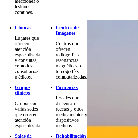
afecciones o
lesiones
comunes.
Clínicas
Centros de
Imágenes
Lugares que
ofrecen
Centros que
atención
ofrecen
especializada
radiografías,
y consultas,
resonancias
como los
magnéticas o
consultorios
tomografías
médicos.
computarizadas.
Grupos
Farmacias
clínicos
Locales que
Grupos con
dispensan
varias sedes
recetas y otros
que ofrecen
medicamentos y
atención
dispositivos
especializada.
médicos.
Salas de
Rehabilitación