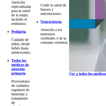
Atención
Cuide la salud de
especializada
huesos y
para la salud
articulaciones.
de la mujer,
incluido el
Neurociencia
embarazo.
Atención a los
Pediatría
trastornos
cerebrales y de la
Cuidado de
columna vertebral.
niños, desde
bebés hasta
adolescentes.
Todos los
médicos de
atención
primaria
Ver a todos los médico
Proveedores
de cuidados
regulares de
bienestar y
tratamiento
de