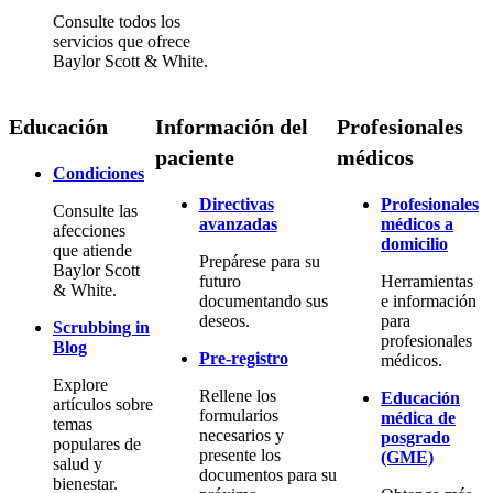
Consulte todos los
servicios que ofrece
Baylor Scott & White.
Educación
Información del
Profesionales
paciente
médicos
Condiciones
Directivas
Profesionales
Consulte las
avanzadas
médicos a
afecciones
domicilio
que atiende
Prepárese para su
Baylor Scott
futuro
Herramientas
& White.
documentando sus
e información
deseos.
para
Scrubbing in
profesionales
Blog
Pre-registro
médicos.
Explore
Rellene los
Educación
artículos sobre
formularios
médica de
temas
necesarios y
posgrado
populares de
presente los
(GME)
salud y
documentos para su
bienestar.