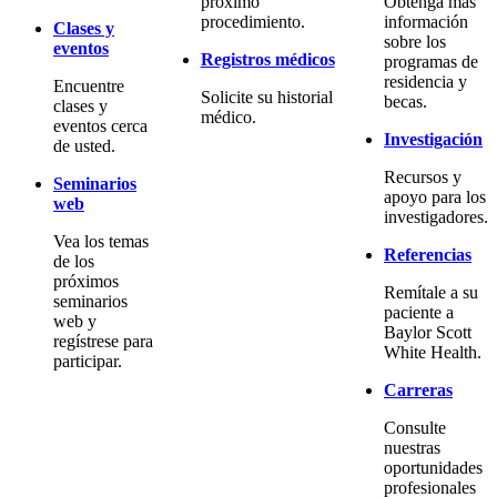
próximo
Obtenga más
procedimiento.
información
Clases y
sobre los
eventos
Registros médicos
programas de
residencia y
Encuentre
Solicite su historial
becas.
clases y
médico.
eventos cerca
Investigación
de usted.
Recursos y
Seminarios
apoyo para los
web
investigadores.
Vea los temas
Referencias
de los
próximos
Remítale a su
seminarios
paciente a
web y
Baylor Scott
regístrese para
White Health.
participar.
Carreras
Consulte
nuestras
oportunidades
profesionales