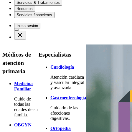
Servicios & Tratamientos
Recursos
Servicios financieros
Inicia sesión
Médicos de
Especialistas
atención
Cardiología
primaria
Atención cardiaca
y vascular integral
Medicina
y avanzada.
Familiar
Gastroenterología
Cuide de
todas las
Cuidado de las
edades de su
afecciones
familia.
digestivas.
OBGYN
Ortopedía