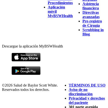
Procedimientos
Asistencia
Aplicación
financiera
móvil
Directivas
MyBSWHealth
avanzadas
Pre-registro
de Cirugía
Scrubbing in
Blog
Descargue la aplicación MyBSWHealth
©2026 Salud de Baylor Scott White.
TÉRMINOS DE USO
Reservados todos los derechos.
Aviso de no
discriminación
Privacidad y derechos
del paciente
301 norte avenida