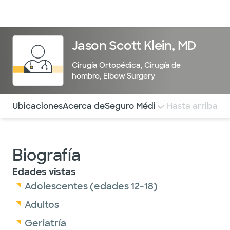
Médicos & Especialistas
Ubicaciones
Servicios & Tratami
Jason Scott Klein, MD
Cirugía Ortopédica
,
Cirugía de
hombro
,
Elbow Surgery
Utilice esta navegación para saltar rápidamente a difere
Ubicaciones
Acerca de
Seguro Médico
COMENTARIOS
Hasta arriba
Biografía
Edades vistas
Adolescentes (edades 12-18)
Adultos
Geriatría