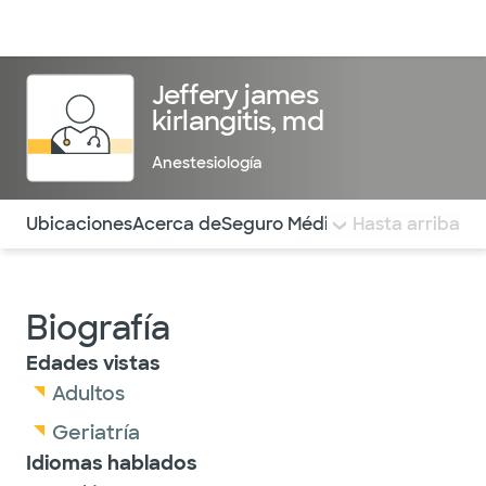
Médicos & Especialistas
Ubicaciones
Servicios & Tratami
Jeffery james
kirlangitis, md
Anestesiología
Utilice esta navegación para saltar rápidamente a difere
Ubicaciones
Acerca de
Seguro Médico
COMENTARIOS
Hasta arriba
Biografía
Edades vistas
Adultos
Geriatría
Idiomas hablados