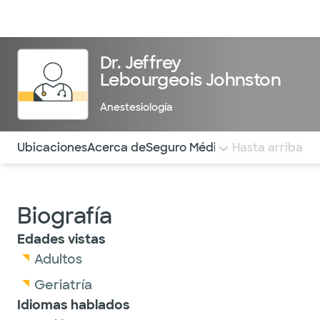
Médicos & Especialistas
Ubicaciones
Servicios & Tratami
Dr. Jeffrey
Lebourgeois Johnston
Anestesiología
Utilice esta navegación para saltar rápidamente a difere
Ubicaciones
Acerca de
Seguro Médico
COMENTARIOS
Hasta arriba
Biografía
Edades vistas
Adultos
Geriatría
Idiomas hablados