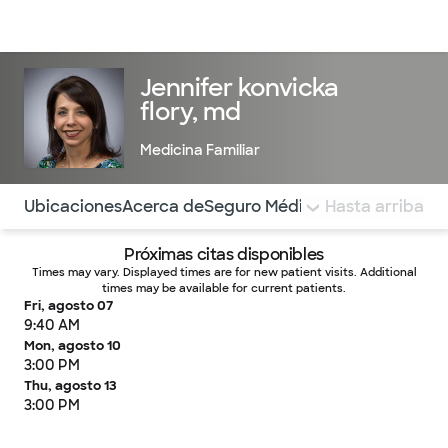
Médicos & Especialistas
Ubicaciones
Servicios & Tratami
Jennifer konvicka
flory, md
Medicina Familiar
Utilice esta navegación para saltar rápidamente a difere
Ubicaciones
Acerca de
Seguro Médico
COMENTARIOS
Hasta arriba
Próximas citas disponibles
Times may vary. Displayed times are for new patient visits. Additional
times may be available for current patients.
Fri, agosto 07
9:40 AM
Mon, agosto 10
3:00 PM
Thu, agosto 13
3:00 PM