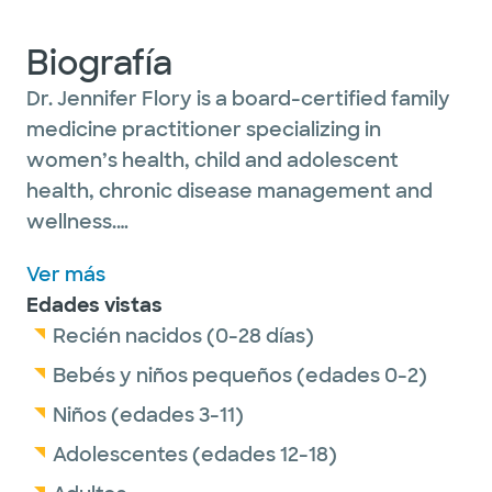
Biografía
Dr. Jennifer Flory is a board-certified family
medicine practitioner specializing in
women’s health, child and adolescent
health, chronic disease management and
wellness.
Ver más
Family medicine is Dr. Flory’s passion. She
Edades vistas
loves people and loves teaching. Her motto
Recién nacidos (0-28 días)
is, “If you love what you do, you never work a
day in your life!”
Bebés y niños pequeños (edades 0-2)
Niños (edades 3-11)
Dr. Flory holds professional memberships
Adolescentes (edades 12-18)
with the American Academy of Family