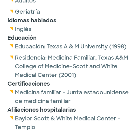
Adultos
Physicians, the Texas Medical Association
and the American Medical Association.
Geriatría
Idiomas hablados
In her spare time, Dr. Flory enjoys spending
Inglés
time with her family, gardening and working
Educación
on home improvement projects.
Educación:
Texas A & M University
(1998)
Residencia:
Medicina Familiar,
Texas A&M
College of Medicine-Scott and White
Medical Center
(2001)
Certificaciones
Medicina familiar - Junta estadounidense
de medicina familiar
Afiliaciones hospitalarias
Baylor Scott & White Medical Center -
Templo