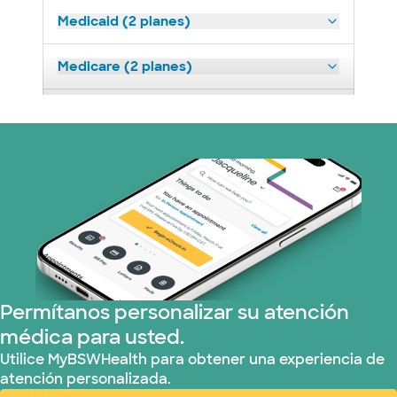
Medicaid (2 planes)
Medicare (2 planes)
Nebraska Furniture Mart (3 planes)
Prism Electric (1 planes)
Plan de Salud Superior (19 planes)
Tricare (3 planes)
TriWest HealthCare (1 planes)
Permítanos personalizar su atención
médica para usted.
United HealthCare (32 planes)
Utilice MyBSWHealth para obtener una experiencia de
atención personalizada.
WellMed (15 planes)