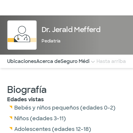
Médicos & Especialistas
Ubicaciones
Servicios & Tratami
Dr. Jerald Mefferd
Pediatría
Utilice esta navegación para saltar rápidamente a difere
Ubicaciones
Acerca de
Seguro Médico
COMENTARIOS
Hasta arriba
Biografía
Edades vistas
Bebés y niños pequeños (edades 0-2)
Niños (edades 3-11)
Adolescentes (edades 12-18)