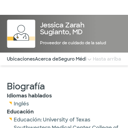
Médicos & Especialistas
Ubicaciones
Servicios & Tratami
Jessica Zarah
Sugianto, MD
Proveedor de cuidado de la salud
Utilice esta navegación para saltar rápidamente a difere
Ubicaciones
Acerca de
Seguro Médico
COMENTARIOS
Hasta arriba
Biografía
Idiomas hablados
Inglés
Educación
Educación:
University of Texas
Southwestern Medical Center College of