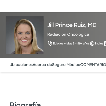
Médicos & Especialistas
Ubicaciones
Servicios & Tratami
Jill Prince Ruiz, MD
Radiación Oncológica
Edades vistas 3 - 99+ años
Inglés
Utilice esta navegación para saltar rápidamente a difere
Ubicaciones
Acerca de
Seguro Médico
COMENTARI
Biografía