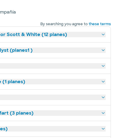
ompañía
By searching you agree to
these terms
lor Scott & White (12 planes)
yst (planes1 )
(1 planes)
art (3 planes)
nes)