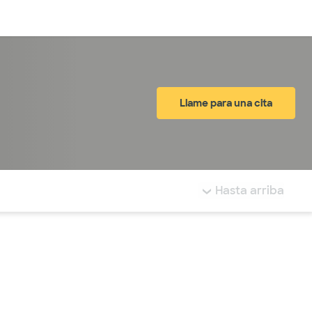
Inicia sesión
Llame para una cita
tá resaltada.
Hasta arriba