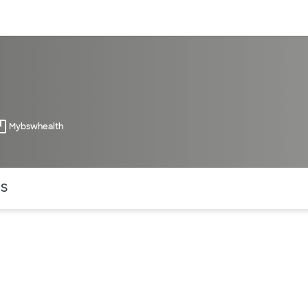
entos
Recursos
Servicios financieros
Mybswhealth
ntes secciones de la página. La sección activa actual es
OS