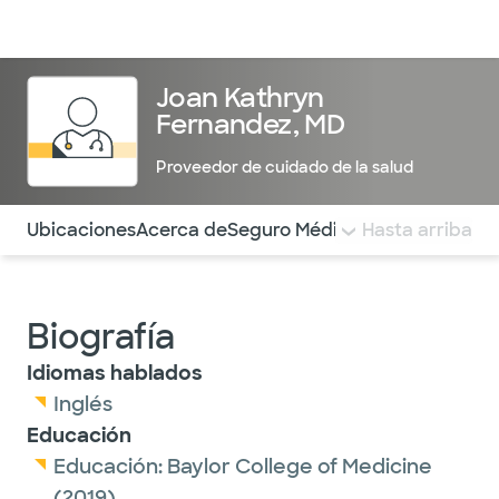
Médicos & Especialistas
Ubicaciones
Servicios & Tratami
Joan Kathryn
Fernandez, MD
Proveedor de cuidado de la salud
Utilice esta navegación para saltar rápidamente a difere
Ubicaciones
Acerca de
Seguro Médico
COMENTARIOS
Hasta arriba
Biografía
Idiomas hablados
Inglés
Educación
Educación:
Baylor College of Medicine
(2019)