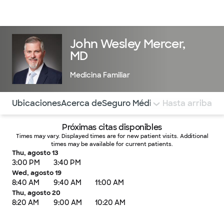
Médicos & Especialistas
Ubicaciones
Servicios & Tratami
John Wesley Mercer,
MD
Medicina Familiar
Utilice esta navegación para saltar rápidamente a difere
Ubicaciones
Acerca de
Seguro Médico
COMENTARIOS
Hasta arriba
Próximas citas disponibles
Times may vary. Displayed times are for new patient visits. Additional
times may be available for current patients.
Thu, agosto 13
3:00 PM
3:40 PM
Wed, agosto 19
8:40 AM
9:40 AM
11:00 AM
Thu, agosto 20
8:20 AM
9:00 AM
10:20 AM