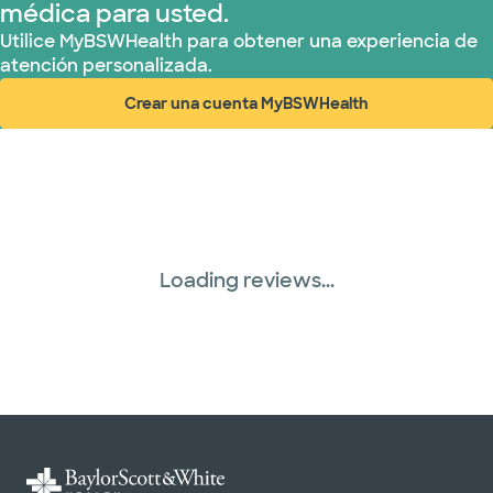
médica para usted.
Plan de Salud Superior (17 planes)
Utilice MyBSWHealth para obtener una experiencia de
atención personalizada.
TriWest HealthCare (1 planes)
Crear una cuenta MyBSWHealth
(abre en ventana nueva)
United HealthCare (28 planes)
WellMed (15 planes)
Loading reviews...