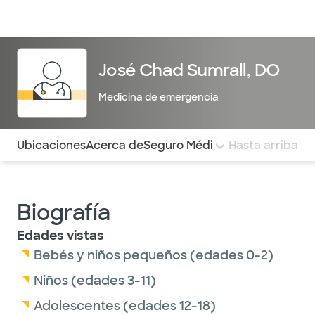
Médicos & Especialistas
Ubicaciones
Servicios & Tratami
José Chad Sumrall, DO
Medicina de emergencia
Utilice esta navegación para saltar rápidamente a difere
Ubicaciones
Acerca de
Seguro Médico
COMENTARIOS
Hasta arriba
Biografía
Edades vistas
Bebés y niños pequeños (edades 0-2)
Niños (edades 3-11)
Adolescentes (edades 12-18)