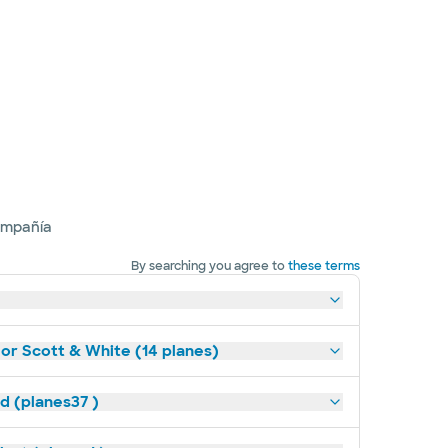
ompañía
By searching you agree to
these terms
lor Scott & White (14 planes)
ld (planes37 )