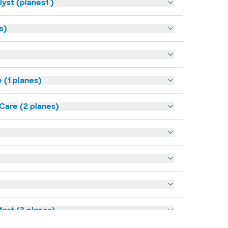
yst (planes1 )
s)
(1 planes)
tCare (2 planes)
art (3 planes)