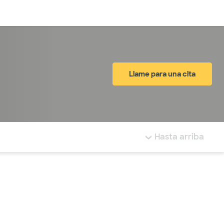
Inicia sesión
Llame para una cita
tá resaltada.
Hasta arriba