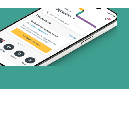
nes)
or (19 planes)
1 planes)
33 planes)