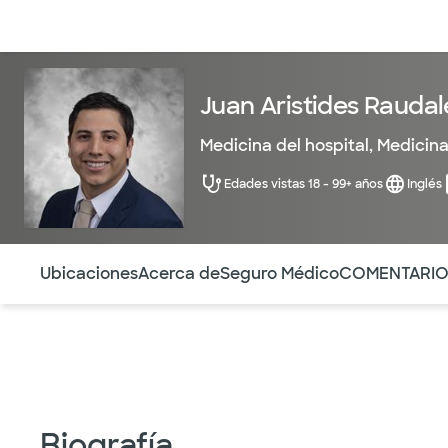
Médicos & Especialistas
Ubicaciones
Servicios & Tratami
Juan Aristides Raudal
Medicina del hospital
,
Medicina
Edades vistas 18 - 99+ años
Inglés
Utilice esta navegación para saltar rápidamente a difere
Ubicaciones
Acerca de
Seguro Médico
COMENTARI
Biografía