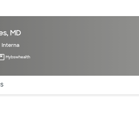
entos
Recursos
Servicios financieros
es, MD
 Interna
Mybswhealth
ntes secciones de la página. La sección activa actual es
OS