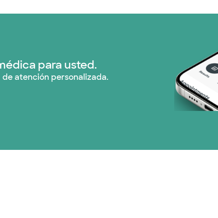
Optum (1 plans)
Prism Electric (1 pla
Plan de Salud Superi
médica para usted.
 de atención personalizada.
Tricare (3 planes)
TriWest HealthCare (
United HealthCare (
WellMed (15 planes)