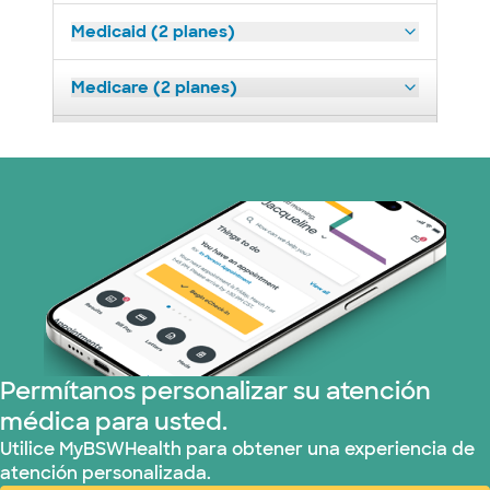
Medicaid (2 planes)
Medicare (2 planes)
Nebraska Furniture Mart (3 planes)
Optum (1 plans)
Prism Electric (1 planes)
Plan de Salud Superior (19 planes)
Tricare (3 planes)
Permítanos personalizar su atención
médica para usted.
TriWest HealthCare (2 planes)
Utilice MyBSWHealth para obtener una experiencia de
atención personalizada.
United HealthCare (33 planes)