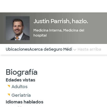
Médicos & Especialistas
Ubicaciones
Servicios & Tratami
Justin Parrish, hazlo.
Medicina Interna
,
Medicina del
hospital
Utilice esta navegación para saltar rápidamente a difere
Ubicaciones
Acerca de
Seguro Médico
COMENTARIOS
Hasta arriba
Biografía
Edades vistas
Adultos
Geriatría
Idiomas hablados