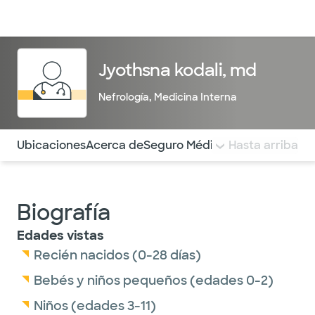
Médicos & Especialistas
Ubicaciones
Servicios & Tratami
Jyothsna kodali, md
Nefrología
,
Medicina Interna
Utilice esta navegación para saltar rápidamente a difere
Ubicaciones
Acerca de
Seguro Médico
COMENTARIOS
Hasta arriba
Biografía
Edades vistas
Recién nacidos (0-28 días)
Bebés y niños pequeños (edades 0-2)
Niños (edades 3-11)