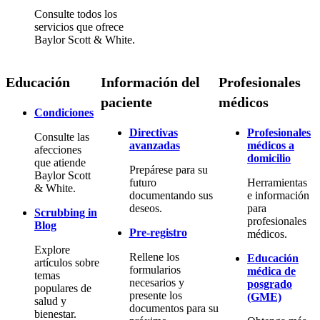
Consulte todos los
servicios que ofrece
Baylor Scott & White.
Educación
Información del
Profesionales
paciente
médicos
Condiciones
Directivas
Profesionales
Consulte las
avanzadas
médicos a
afecciones
domicilio
que atiende
Prepárese para su
Baylor Scott
futuro
Herramientas
& White.
documentando sus
e información
deseos.
para
Scrubbing in
profesionales
Blog
Pre-registro
médicos.
Explore
Rellene los
Educación
artículos sobre
formularios
médica de
temas
necesarios y
posgrado
populares de
presente los
(GME)
salud y
documentos para su
bienestar.