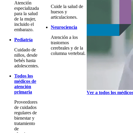
Atención
Cuide la salud de
especializada
huesos y
para la salud
articulaciones.
de la mujer,
incluido el
Neurociencia
embarazo.
Atención a los
Pediatría
trastornos
cerebrales y de la
Cuidado de
columna vertebral.
niños, desde
bebés hasta
adolescentes.
Todos los
médicos de
atención
primaria
Ver a todos los médico
Proveedores
de cuidados
regulares de
bienestar y
tratamiento
de