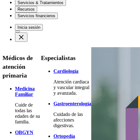
Servicios & Tratamientos
Recursos
Servicios financieros
Inicia sesión
Médicos de
Especialistas
atención
Cardiología
primaria
Atención cardiaca
y vascular integral
Medicina
y avanzada.
Familiar
Gastroenterología
Cuide de
todas las
Cuidado de las
edades de su
afecciones
familia.
digestivas.
OBGYN
Ortopedía