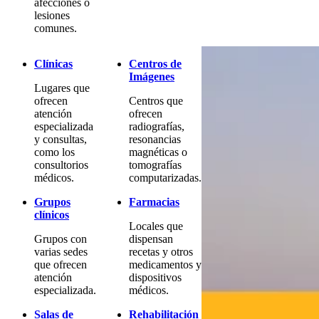
afecciones o
lesiones
comunes.
Clínicas
Centros de
Imágenes
Lugares que
ofrecen
Centros que
atención
ofrecen
especializada
radiografías,
y consultas,
resonancias
como los
magnéticas o
consultorios
tomografías
médicos.
computarizadas.
Grupos
Farmacias
clínicos
Locales que
Grupos con
dispensan
varias sedes
recetas y otros
que ofrecen
medicamentos y
atención
dispositivos
especializada.
médicos.
Salas de
Rehabilitación