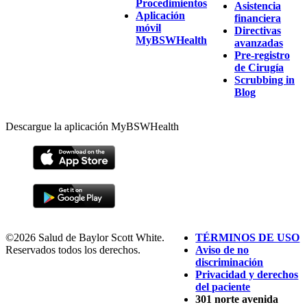
Procedimientos
Asistencia
Aplicación
financiera
móvil
Directivas
MyBSWHealth
avanzadas
Pre-registro
de Cirugía
Scrubbing in
Blog
Descargue la aplicación MyBSWHealth
©2026 Salud de Baylor Scott White.
TÉRMINOS DE USO
Reservados todos los derechos.
Aviso de no
discriminación
Privacidad y derechos
del paciente
301 norte avenida