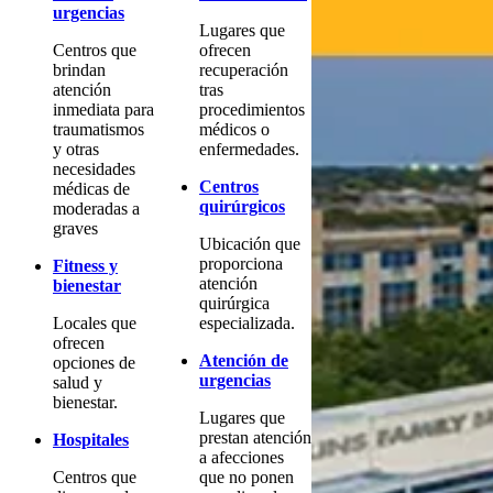
urgencias
Lugares que
Centros que
ofrecen
brindan
recuperación
atención
tras
inmediata para
procedimientos
traumatismos
médicos o
y otras
enfermedades.
necesidades
Centros
médicas de
quirúrgicos
moderadas a
graves
Ubicación que
proporciona
Fitness y
atención
bienestar
quirúrgica
Locales que
especializada.
ofrecen
Atención de
opciones de
urgencias
salud y
bienestar.
Lugares que
prestan atención
Hospitales
a afecciones
Centros que
que no ponen