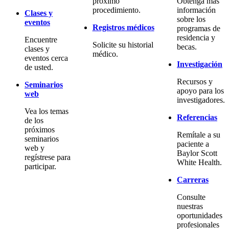
próximo
Obtenga más
procedimiento.
información
Clases y
sobre los
eventos
Registros médicos
programas de
residencia y
Encuentre
Solicite su historial
becas.
clases y
médico.
eventos cerca
Investigación
de usted.
Recursos y
Seminarios
apoyo para los
web
investigadores.
Vea los temas
Referencias
de los
próximos
Remítale a su
seminarios
paciente a
web y
Baylor Scott
regístrese para
White Health.
participar.
Carreras
Consulte
nuestras
oportunidades
profesionales