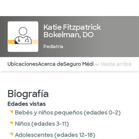
Médicos & Especialistas
Ubicaciones
Servicios & Tratami
Katie Fitzpatrick
Bokelman, DO
Pediatría
Utilice esta navegación para saltar rápidamente a difere
Ubicaciones
Acerca de
Seguro Médico
COMENTARIOS
Hasta arriba
Biografía
Edades vistas
Bebés y niños pequeños (edades 0-2)
Niños (edades 3-11)
Adolescentes (edades 12-18)