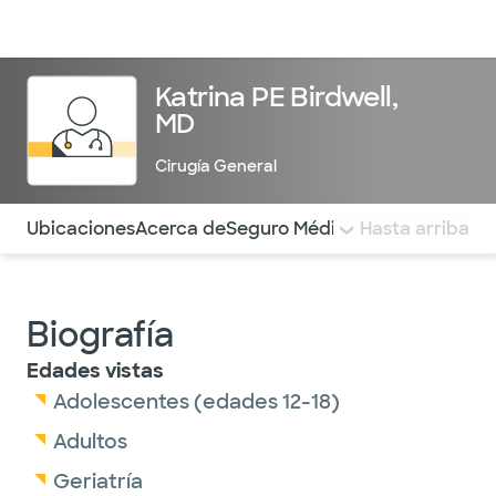
Médicos & Especialistas
Ubicaciones
Servicios & Tratami
Katrina PE Birdwell,
MD
Cirugía General
Utilice esta navegación para saltar rápidamente a difere
Ubicaciones
Acerca de
Seguro Médico
COMENTARIOS
Hasta arriba
Biografía
Edades vistas
Adolescentes (edades 12-18)
Adultos
Geriatría