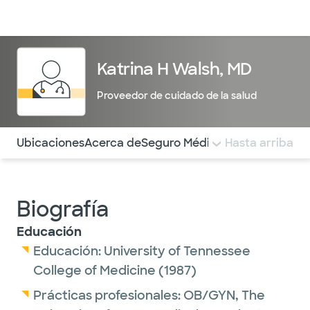
Médicos & Especialistas
Ubicaciones
Servicios & Tratami
Katrina H Walsh, MD
Proveedor de cuidado de la salud
Utilice esta navegación para saltar rápidamente a difere
Ubicaciones
Acerca de
Seguro Médico
COMENTARIOS
Hasta arriba
Biografía
Educación
Educación:
University of Tennessee
College of Medicine
(1987)
Prácticas profesionales:
OB/GYN,
The