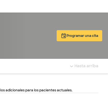
Inicia sesión
Programar una cita
tá resaltada.
Hasta arriba
ios adicionales para los pacientes actuales.