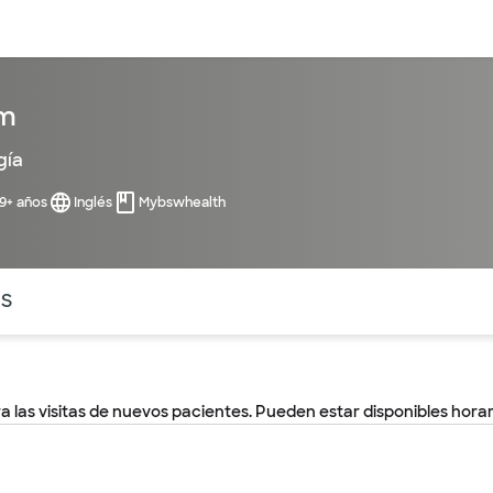
entos
Recursos
Servicios financieros
pm
gía
99+ años
Inglés
Mybswhealth
ntes secciones de la página. La sección activa actual es
OS
a las visitas de nuevos pacientes. Pueden estar disponibles horar