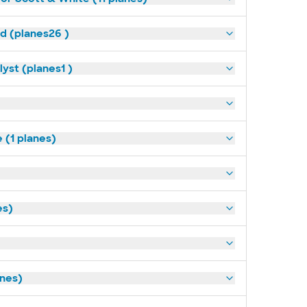
ld (planes26 )
yst (planes1 )
(1 planes)
es)
anes)