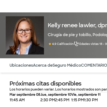
Médicos & Especialistas
Ubicaciones
Servicios & Tratami
Kelly renee lawler, d
Cirugía de pie y tobillo
,
Podolo
4.9 Calificación
Edades vistas 18 - 
Utilice esta navegación para saltar rápidamente a difere
Ubicaciones
Acerca de
Seguro Médico
COMENTARI
Próximas citas disponibles
Los horarios pueden variar. Los horarios mostrados son par
Mar septiembre 08
Jue, septiembre 10
Vie, septiembre 11
11:45 AM
2:30 PM
2:45 PM
1:15 PM
1:30 PM