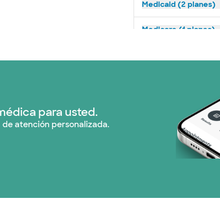
Medicaid (2 planes)
Medicare (1 planes)
Nebraska Furniture M
Red PHCS (1 planes)
Prism Electric (1 pla
médica para usted.
 de atención personalizada.
Plan de Salud Superi
United HealthCare (
WellMed (15 planes)