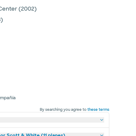
Center
(2002)
)
ompañía
By searching you agree to
these terms
lor Scott & White (11 planes)