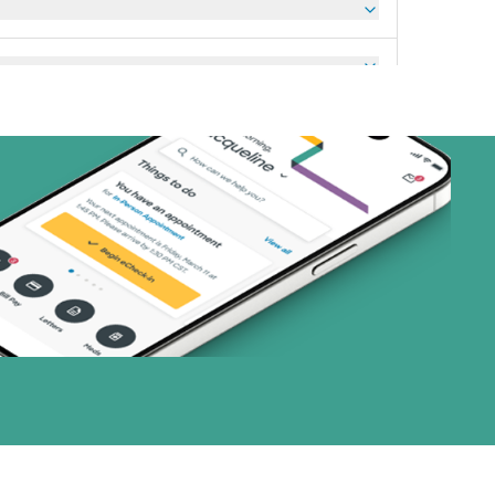
art (3 planes)
nes)
or (3 planes)
28 planes)