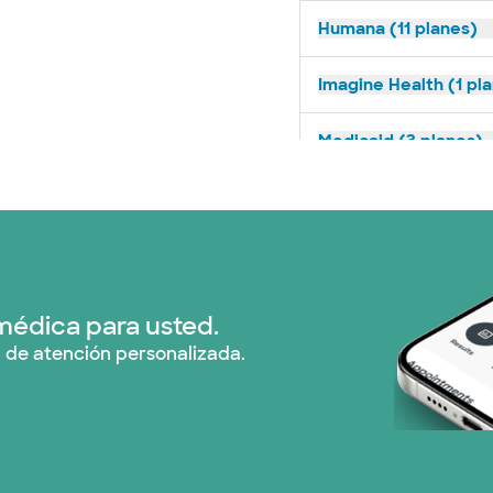
Humana (11 planes)
Imagine Health (1 pl
Medicaid (3 planes)
Medicare (1 planes)
Nebraska Furniture M
Red PHCS (1 planes)
médica para usted.
 de atención personalizada.
Prism Electric (1 pla
Plan de Salud Superi
TriWest HealthCare 