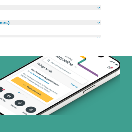
anes)
art (3 planes)
nes)
or (17 planes)
(2 planes)