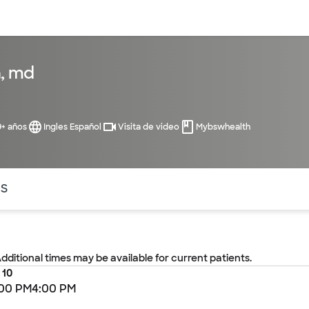
entos
Recursos
Servicios financieros
n, md
9+ años
Ingles Español
Visita de video
Mybswhealth
ntes secciones de la página. La sección activa actual es
OS
Additional times may be available for current patients.
 10
:00 PM
4:00 PM