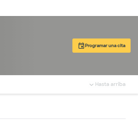
Inicia sesión
Programar una cita
tá resaltada.
Hasta arriba