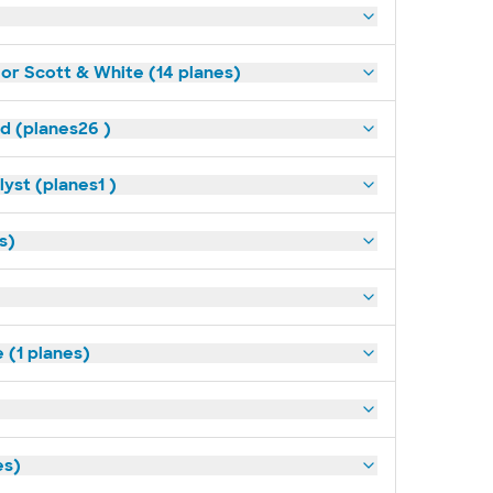
lor Scott & White (14 planes)
ld (planes26 )
yst (planes1 )
s)
(1 planes)
es)