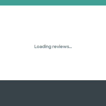
United HealthCare (
WellMed (15 planes)
Loading reviews...