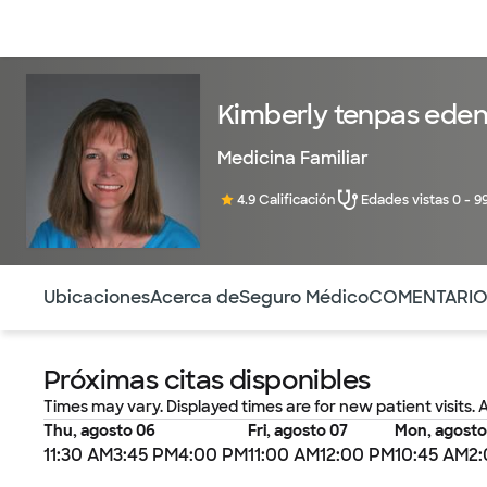
Médicos & Especialistas
Ubicaciones
Servicios & Tratami
Kimberly tenpas ede
Medicina Familiar
4.9 Calificación
Edades vistas 0 - 9
Utilice esta navegación para saltar rápidamente a difere
Ubicaciones
Acerca de
Seguro Médico
COMENTARI
Próximas citas disponibles
Times may vary. Displayed times are for new patient visits. 
Thu, agosto 06
Fri, agosto 07
Mon, agosto
11:30 AM
3:45 PM
4:00 PM
11:00 AM
12:00 PM
10:45 AM
2