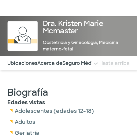
Médicos & Especialistas
Ubicaciones
Servicios & Tratami
Dra. Kristen Marie
Mcmaster
Obstetricia y Ginecología
,
Medicina
materno-fetal
Utilice esta navegación para saltar rápidamente a difere
Ubicaciones
Acerca de
Seguro Médico
COMENTARIOS
Hasta arriba
Biografía
Edades vistas
Adolescentes (edades 12-18)
Adultos
Geriatría