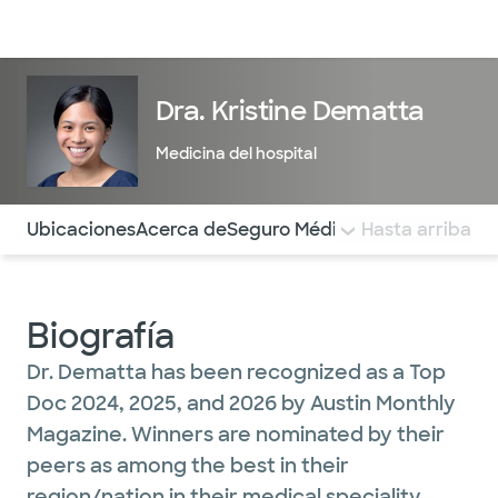
Médicos & Especialistas
Ubicaciones
Servicios & Tratami
Dra. Kristine Dematta
Medicina del hospital
Utilice esta navegación para saltar rápidamente a difere
Ubicaciones
Acerca de
Seguro Médico
COMENTARIOS
Hasta arriba
Biografía
Dr. Dematta has been recognized as a Top
Doc 2024, 2025, and 2026 by Austin Monthly
Magazine. Winners are nominated by their
peers as among the best in their
region/nation in their medical speciality.