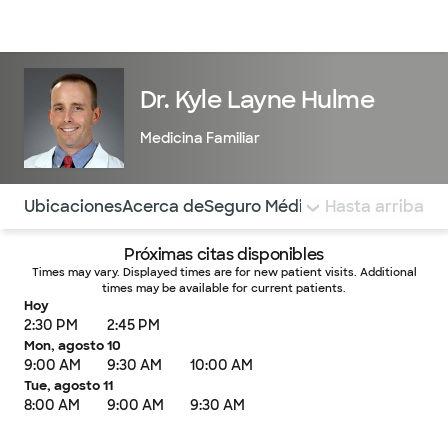
Médicos & Especialistas
Ubicaciones
Servicios & Tratami
Dr. Kyle Layne Hulme
Medicina Familiar
Utilice esta navegación para saltar rápidamente a difere
Ubicaciones
Acerca de
Seguro Médico
COMENTARIOS
Hasta arriba
Próximas citas disponibles
Times may vary. Displayed times are for new patient visits. Additional
times may be available for current patients.
Hoy
2:30 PM
2:45 PM
Mon, agosto 10
9:00 AM
9:30 AM
10:00 AM
Tue, agosto 11
8:00 AM
9:00 AM
9:30 AM