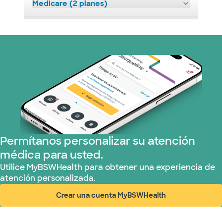
Medicare (2 planes)
Nebraska Furniture Mart (3 planes)
Optum (1 plans)
Prism Electric (1 planes)
Plan de Salud Superior (19 planes)
Tricare (3 planes)
Permítanos personalizar su atención
médica para usted.
TriWest HealthCare (1 planes)
Utilice MyBSWHealth para obtener una experiencia de
atención personalizada.
United HealthCare (33 planes)
Crear una cuenta MyBSWHealth
(abre en ventana nueva)
WellMed (15 planes)