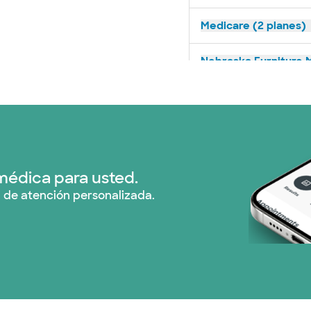
Medicare (2 planes)
Nebraska Furniture M
Prism Electric (1 pla
Plan de Salud Superi
Tricare (3 planes)
médica para usted.
 de atención personalizada.
TriWest HealthCare (
United HealthCare (
WellMed (14 planes)