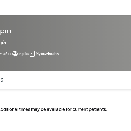
entos
Recursos
Servicios financieros
 dpm
gía
9+ años
Inglés
Mybswhealth
ntes secciones de la página. La sección activa actual es
OS
Additional times may be available for current patients.