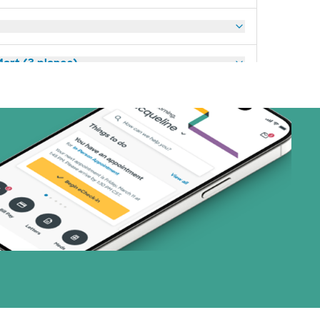
art (3 planes)
nes)
or (19 planes)
1 planes)
33 planes)