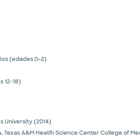
ños (edades 0-2)
 12-18)
s University
(2014)
a,
Texas A&M Heatlh Science Center College of Me