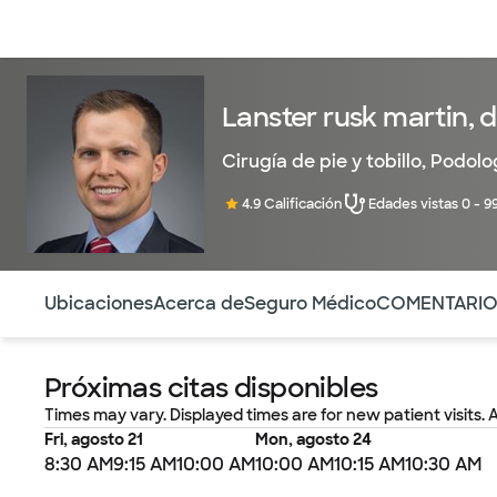
Médicos & Especialistas
Ubicaciones
Servicios & Tratami
Lanster rusk martin,
Cirugía de pie y tobillo
,
Podolo
4.9 Calificación
Edades vistas 0 - 9
Utilice esta navegación para saltar rápidamente a difere
Ubicaciones
Acerca de
Seguro Médico
COMENTARI
Próximas citas disponibles
Times may vary. Displayed times are for new patient visits. 
Fri, agosto 21
Mon, agosto 24
8:30 AM
9:15 AM
10:00 AM
10:00 AM
10:15 AM
10:30 AM