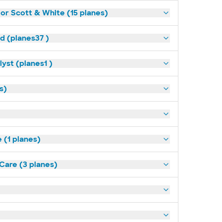
lor Scott & White (15 planes)
ld (planes37 )
yst (planes1 )
s)
(1 planes)
tCare (3 planes)