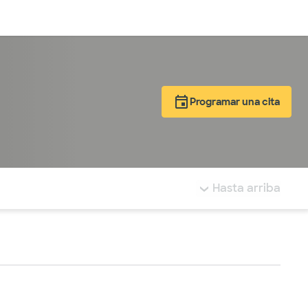
Inicia sesión
Programar una cita
tá resaltada.
Hasta arriba