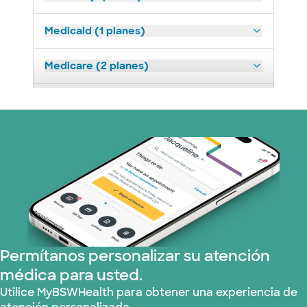
Medicaid (1 planes)
Medicare (2 planes)
Nebraska Furniture Mart (3 planes)
Oscar (3 plans)
Prism Electric (1 planes)
United HealthCare (33 planes)
WellMed (13 planes)
Permítanos personalizar su atención
médica para usted.
Utilice MyBSWHealth para obtener una experiencia de