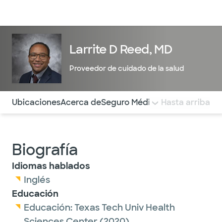
Médicos & Especialistas
Ubicaciones
Servicios & Tratami
Larrite D Reed, MD
Proveedor de cuidado de la salud
Utilice esta navegación para saltar rápidamente a difere
Ubicaciones
Acerca de
Seguro Médico
COMENTARIOS
Hasta arriba
Biografía
Idiomas hablados
Inglés
Educación
Educación:
Texas Tech Univ Health
Sciences Center
(2020)