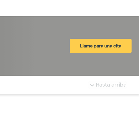
Inicia sesión
Llame para una cita
tá resaltada.
Hasta arriba