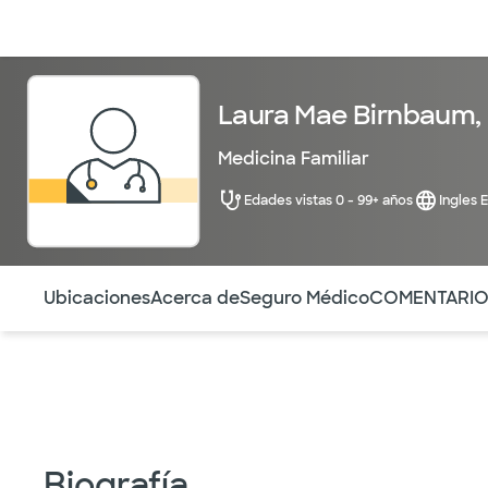
Médicos & Especialistas
Ubicaciones
Servicios & Tratami
Laura Mae Birnbaum,
Medicina Familiar
Edades vistas 0 - 99+ años
Ingles 
Utilice esta navegación para saltar rápidamente a difere
Ubicaciones
Acerca de
Seguro Médico
COMENTARI
Biografía