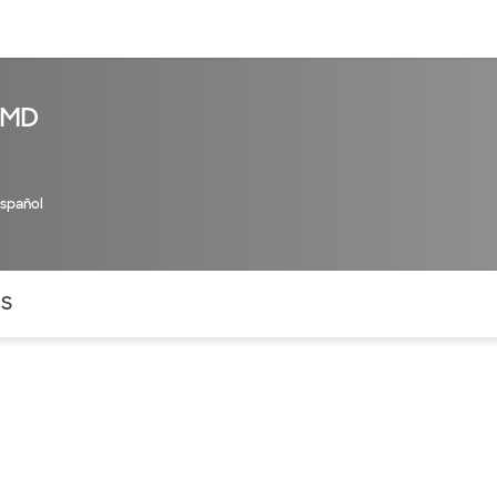
entos
Recursos
Servicios financieros
 MD
Español
ntes secciones de la página. La sección activa actual es
OS