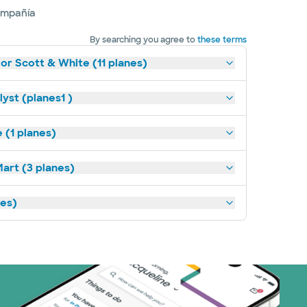
ompañía
By searching you agree to
these terms
lor Scott & White (11 planes)
yst (planes1 )
(1 planes)
art (3 planes)
nes)