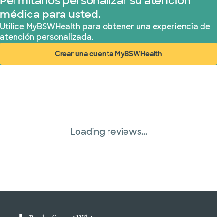
Permítanos personalizar su atención
médica para usted.
Red PHCS (1 planes)
Utilice MyBSWHealth para obtener una experiencia de
atención personalizada.
Prism Electric (1 planes)
Crear una cuenta MyBSWHealth
(abre en ventana nueva)
Plan de Salud Superior (19 planes)
Three Rivers Network (1 plans)
TriWest HealthCare (1 planes)
Loading reviews...
United HealthCare (31 planes)