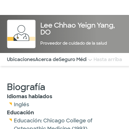
Médicos & Especialistas
Ubicaciones
Servicios & Tratami
Lee Chhao Yeign Yang,
DO
Proveedor de cuidado de la salud
Utilice esta navegación para saltar rápidamente a difere
Ubicaciones
Acerca de
Seguro Médico
COMENTARIOS
Hasta arriba
Biografía
Idiomas hablados
Inglés
Educación
Educación:
Chicago College of
Osteopathic Medicine
(1993)