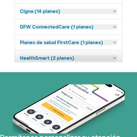
Cigna (14 planes)
DFW ConnectedCare (1 planes)
Planes de salud FirstCare (1 planes)
HealthSmart (2 planes)
Imagine Health (1 planes)
Independent Medical Systems (1 plans)
Medicaid (1 planes)
Medicare (2 planes)
Nebraska Furniture Mart (3 planes)