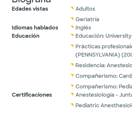
Edades vistas
Adultos
Geriatría
Idiomas hablados
Inglés
Educación
Educación:
Universit
Prácticas profesional
(PENNSYLVANIA)
(20
Residencia:
Anestesio
Compañerismo:
Card
Compañerismo:
Pedi
Certificaciones
Anestesiología - Jun
Pediatric Anesthesio