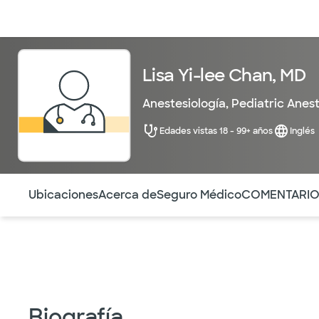
Médicos & Especialistas
Ubicaciones
Servicios & Tratami
Lisa Yi-lee Chan, MD
Anestesiología
,
Pediatric Anes
Edades vistas 18 - 99+ años
Inglés
Utilice esta navegación para saltar rápidamente a difere
Ubicaciones
Acerca de
Seguro Médico
COMENTARI
Biografía