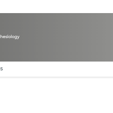
entos
Recursos
Servicios financieros
thesiology
ntes secciones de la página. La sección activa actual es
OS