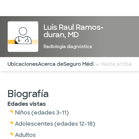
Médicos & Especialistas
Ubicaciones
Servicios & Tratami
Luis Raul Ramos-
duran, MD
Radiología diagnóstica
Utilice esta navegación para saltar rápidamente a difere
Ubicaciones
Acerca de
Seguro Médico
COMENTARIOS
Hasta arriba
Biografía
Edades vistas
Niños (edades 3-11)
Adolescentes (edades 12-18)
Adultos