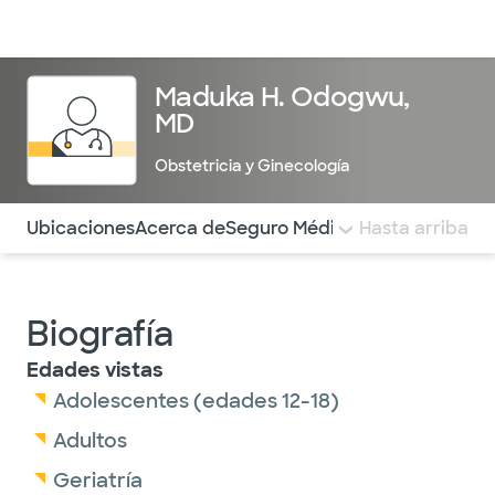
Médicos & Especialistas
Ubicaciones
Servicios & Tratami
Maduka H. Odogwu,
MD
Obstetricia y Ginecología
Utilice esta navegación para saltar rápidamente a difere
Ubicaciones
Acerca de
Seguro Médico
COMENTARIOS
Hasta arriba
Biografía
Edades vistas
Adolescentes (edades 12-18)
Adultos
Geriatría