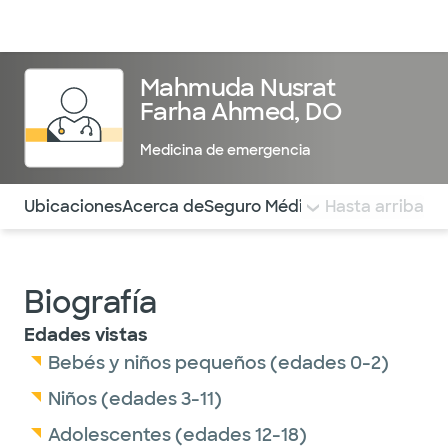
Médicos & Especialistas
Ubicaciones
Servicios & Tratami
Mahmuda Nusrat
Farha Ahmed, DO
Medicina de emergencia
Utilice esta navegación para saltar rápidamente a difere
Ubicaciones
Acerca de
Seguro Médico
COMENTARIOS
Hasta arriba
Biografía
Edades vistas
Bebés y niños pequeños (edades 0-2)
Niños (edades 3-11)
Adolescentes (edades 12-18)