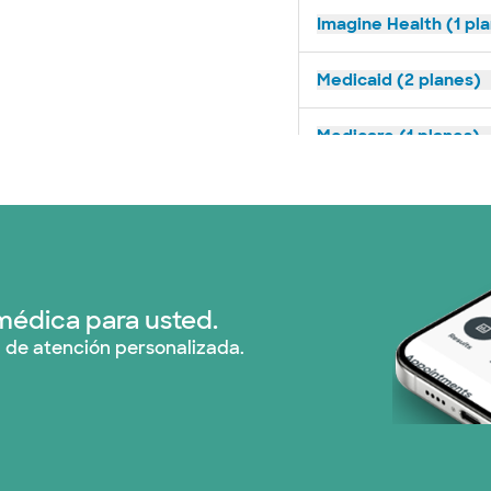
Imagine Health (1 pl
Medicaid (2 planes)
Medicare (1 planes)
Nebraska Furniture M
Red PHCS (1 planes)
Prism Electric (1 pla
médica para usted.
 de atención personalizada.
Plan de Salud Superi
TriWest HealthCare (
United HealthCare (