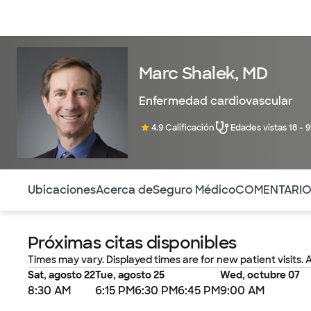
Médicos & Especialistas
Ubicaciones
Servicios & Tratami
Marc Shalek, MD
Enfermedad cardiovascular
4.9 Calificación
Edades vistas 18 - 
Utilice esta navegación para saltar rápidamente a difere
Ubicaciones
Acerca de
Seguro Médico
COMENTARI
Próximas citas disponibles
Times may vary. Displayed times are for new patient visits. 
Sat, agosto 22
Tue, agosto 25
Wed, octubre 07
8:30 AM
6:15 PM
6:30 PM
6:45 PM
9:00 AM