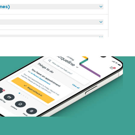
anes)
art (3 planes)
nes)
or (4 planes)
1 planes)
28 planes)