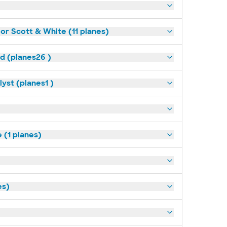
lor Scott & White (11 planes)
ld (planes26 )
yst (planes1 )
(1 planes)
es)