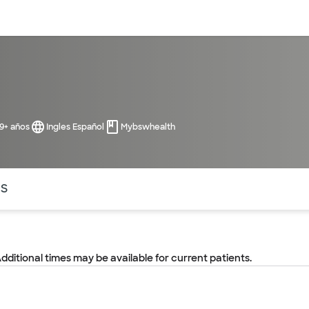
entos
Recursos
Servicios financieros
99+ años
Ingles Español
Mybswhealth
ntes secciones de la página. La sección activa actual es
OS
Additional times may be available for current patients.