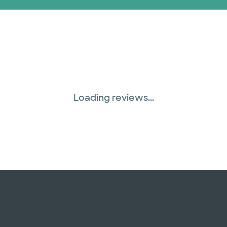
WellMed (15 planes)
Loading reviews...