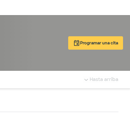
Inicia sesión
Programar una cita
tá resaltada.
Hasta arriba