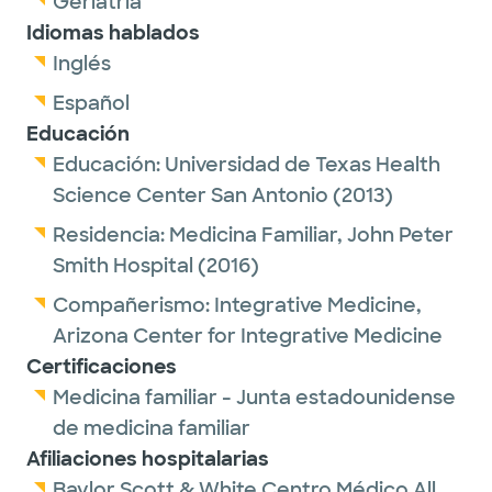
Geriatría
Dr. Holland was recognized by Fort Worth
Idiomas hablados
Magazine as a Top Doctor in 2022, 2023 and
Inglés
2024.
Español
As part of her care team, Dr. Holland works
Educación
Educación:
Universidad de Texas Health
alongside
Jason Troha, FNP
.
Science Center San Antonio
(2013)
Residencia:
Medicina Familiar,
John Peter
Smith Hospital
(2016)
Compañerismo:
Integrative Medicine,
Arizona Center for Integrative Medicine
Certificaciones
Medicina familiar - Junta estadounidense
de medicina familiar
Afiliaciones hospitalarias
Baylor Scott & White Centro Médico All