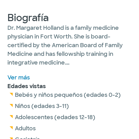
Biografía
Dr. Margaret Holland is a family medicine
physician in Fort Worth. She is board-
certified by the American Board of Family
Medicine and has fellowship training in
integrative medicine.
Ver más
As a primary care provider, Dr. Holland
Edades vistas
provides a full range of services and cares
Bebés y niños pequeños (edades 0-2)
for patients of all ages. She offers services
including preventive health and wellness
Niños (edades 3-11)
exams, acute and chronic disease
Adolescentes (edades 12-18)
management, and immunizations.
Adultos