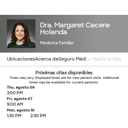
Médicos & Especialistas
Ubicaciones
Servicios & Tratami
Dra. Margaret Cecere
Holanda
Medicina Familiar
Utilice esta navegación para saltar rápidamente a difere
Ubicaciones
Acerca de
Seguro Médico
COMENTARIOS
Hasta arriba
Próximas citas disponibles
Times may vary. Displayed times are for new patient visits. Additional
times may be available for current patients.
Thu, agosto 06
3:00 PM
Fri, agosto 07
9:00 AM
Mon, agosto 10
1:30 PM
2:30 PM