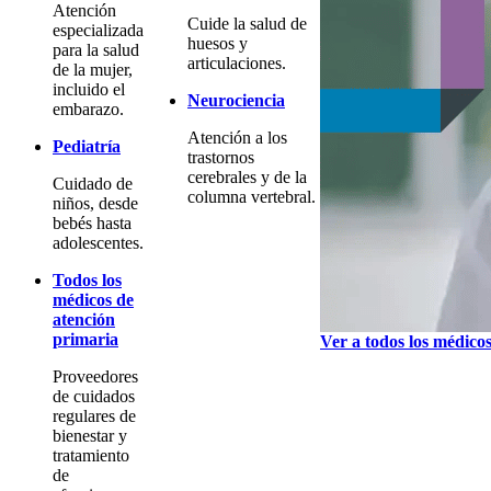
Atención
Cuide la salud de
especializada
huesos y
para la salud
articulaciones.
de la mujer,
incluido el
Neurociencia
embarazo.
Atención a los
Pediatría
trastornos
cerebrales y de la
Cuidado de
columna vertebral.
niños, desde
bebés hasta
adolescentes.
Todos los
médicos de
atención
primaria
Ver a todos los médico
Proveedores
de cuidados
regulares de
bienestar y
tratamiento
de