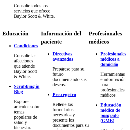
Consulte todos los
servicios que ofrece
Baylor Scott & White.
Educación
Información del
Profesionales
paciente
médicos
Condiciones
Directivas
Profesionales
Consulte las
avanzadas
médicos a
afecciones
domicilio
que atiende
Prepárese para su
Baylor Scott
futuro
Herramientas
& White.
documentando sus
e información
deseos.
para
Scrubbing in
profesionales
Blog
Pre-registro
médicos.
Explore
Rellene los
Educación
artículos sobre
formularios
médica de
temas
necesarios y
posgrado
populares de
presente los
(GME)
salud y
documentos para su
bienestar.