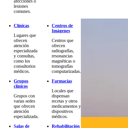
afecciones o
lesiones
comunes.
Clínicas
Centros de
Imágenes
Lugares que
ofrecen
Centros que
atención
ofrecen
especializada
radiografías,
y consultas,
resonancias
como los
magnéticas o
consultorios
tomografías
médicos.
computarizadas.
Grupos
Farmacias
clínicos
Locales que
Grupos con
dispensan
varias sedes
recetas y otros
que ofrecen
medicamentos y
atención
dispositivos
especializada.
médicos.
Salas de
Rehabilitación