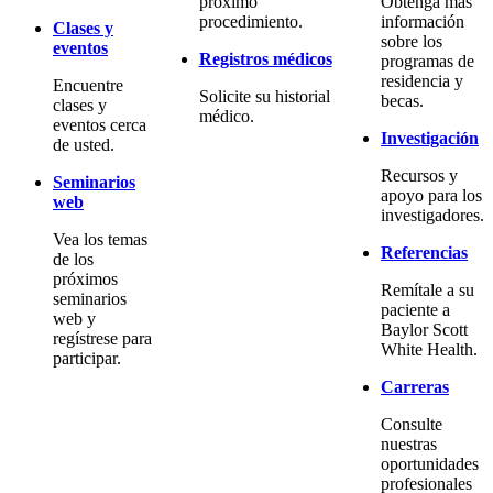
próximo
Obtenga más
procedimiento.
información
Clases y
sobre los
eventos
Registros médicos
programas de
residencia y
Encuentre
Solicite su historial
becas.
clases y
médico.
eventos cerca
Investigación
de usted.
Recursos y
Seminarios
apoyo para los
web
investigadores.
Vea los temas
Referencias
de los
próximos
Remítale a su
seminarios
paciente a
web y
Baylor Scott
regístrese para
White Health.
participar.
Carreras
Consulte
nuestras
oportunidades
profesionales