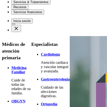
Servicios & Tratamientos
Recursos
Servicios financieros
Inicia sesión
Médicos de
Especialistas
atención
Cardiología
primaria
Atención cardiaca
y vascular integral
Medicina
y avanzada.
Familiar
Gastroenterología
Cuide de
todas las
Cuidado de las
edades de su
afecciones
familia.
digestivas.
OBGYN
Ortopedía