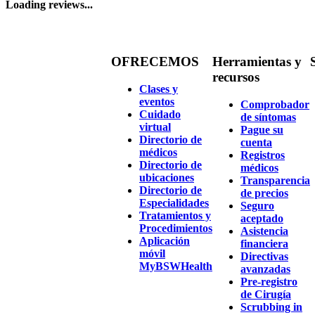
Loading reviews...
OFRECEMOS
Herramientas y
recursos
Clases y
eventos
Comprobador
Cuidado
de síntomas
virtual
Pague su
Directorio de
cuenta
médicos
Registros
Directorio de
médicos
ubicaciones
Transparencia
Directorio de
de precios
Especialidades
Seguro
Tratamientos y
aceptado
Procedimientos
Asistencia
Aplicación
financiera
móvil
Directivas
MyBSWHealth
avanzadas
Pre-registro
de Cirugía
Scrubbing in