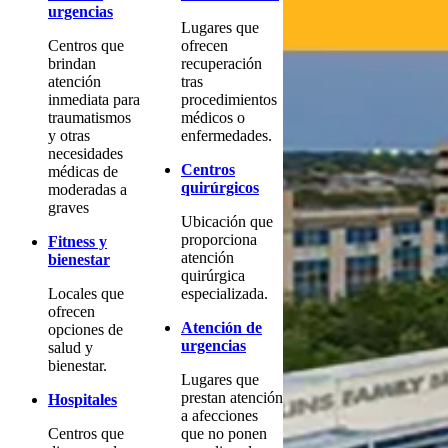
urgencias
Lugares que
Centros que
ofrecen
brindan
recuperación
atención
tras
inmediata para
procedimientos
traumatismos
médicos o
y otras
enfermedades.
necesidades
Centros
médicas de
quirúrgicos
moderadas a
graves
Ubicación que
proporciona
Fitness y
atención
bienestar
quirúrgica
Locales que
especializada.
ofrecen
Atención de
opciones de
urgencias
salud y
bienestar.
Lugares que
prestan atención
Hospitales
a afecciones
Centros que
que no ponen