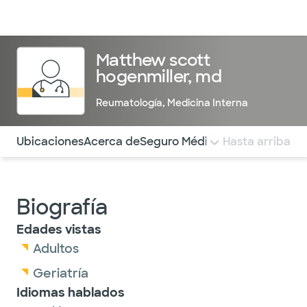
Médicos & Especialistas
Ubicaciones
Servicios & Tratami
Matthew scott
hogenmiller, md
Reumatología
,
Medicina Interna
Utilice esta navegación para saltar rápidamente a difere
Ubicaciones
Acerca de
Seguro Médico
COMENTARIOS
Hasta arriba
Biografía
Edades vistas
Adultos
Geriatría
Idiomas hablados