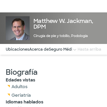
Médicos & Especialistas
Ubicaciones
Servicios & Tratami
Matthew W. Jackman,
DPM
Cirugía de pie y tobillo
,
Podología
Utilice esta navegación para saltar rápidamente a difere
Ubicaciones
Acerca de
Seguro Médico
COMENTARIOS
Hasta arriba
Biografía
Edades vistas
Adultos
Geriatría
Idiomas hablados